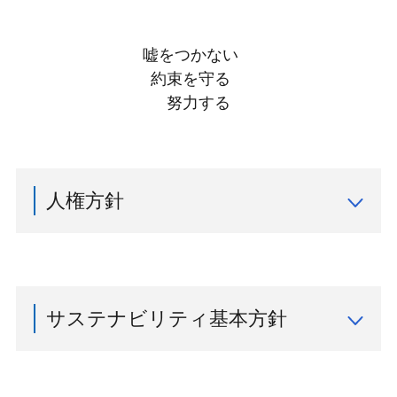
嘘をつかない
約束を守る
努力する
人権方針
ワールドホールディングスグループは、「世界中に
あらゆる人が活きるカタチを創造することで人々の
幸せと社会の持続的発展を実現する」ことをパーパ
スとして掲げております。
サステナビリティ基本方針
グループに関わるすべての人々の人権を尊重するこ
とは事業活動の前提であり、持続可能な社会を実現
ワールドホールディングスグループはパーパスであ
するために必須な取り組みであることを理解してお
る「世界中にあらゆる人が活きるカタチを創造する
ります。