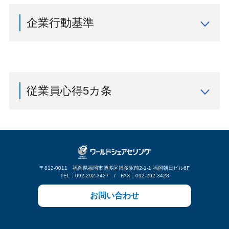
ことで人々の幸せと社会の持続的発展を実現する」
ここに、ワールドホールディングスグループ人権方
に基づき、幅広い領域で社会へ貢献することを目指
企業行動基準
針を策定し、本方針に基づき企業としての人権尊重
しております。
の責任を果たすべく力を尽くします。
これからも、適正な企業統治の下、事業を通じた社
ワールドホールディングスは、果たすべき使命と役
会課題の解決と共有価値の創造に努め、ステークホ
人権に対する基本的な考え方
割を十分に認識し、役員および社員全員が一丸とな
ルダーの皆さまとともに持続的な社会の実現に貢献
株式会社ワールドホールディングスおよびグルー
って企業行動基準を遵守し、日々の業務に取り組ん
していくことを宣言し、ここにワールドホールディ
プ企業の全ての役員、従業員（以下、私たちと呼
でいきます。そして社会から真に信頼される会社を
従業員心得5カ条
ングスグループサステナビリティ基本方針を定めま
びます）は、「国際人権章典（世界人権宣言およ
目指すため、ここに以下の企業行動基準を定めま
す。
び国際人権規約）」、「労働における基本的原則
す。
・自分の行動計画を開示する。
及び権利に関する国際労働機関の宣言」、国連の
社会課題の解決につながるサービス・商品の提供
「ビジネスと人権に関する指導原則」等の人権に
当社の社会的使命
・周りの社員から不信を招く行動をしない。
あらゆる人に対する継続的な雇用の創出、環境に
関する国際規範を支持・尊重します。
ワールドホールディングスがつなぐ“絆”を通し
配慮した不動産物件や住宅再生、ITインフラの普
・パワハラ・セクハラ、カスハラをしない。
て、人と人とのつながりを 大切にした「人が活き
及による豊かさへの貢献、自然との共生を具現化
適用範囲
人格否定、家族への侮辱、威圧的な発言を絶
るカタチ」を創造し、幅広く社会に貢献します。
〒812-0011 福岡県福岡市博多区博多駅前2-1-1 福岡朝日ビル6F
する農業公園など、ワールドホールディングスグ
本方針は、ワールドホールディングスグループの
TEL：092-292-3427 / FAX：092-292-3428
対にしない、起こさせない。
ループならではの多様なサービス・商品を提供し
すべての役員、従業員に適用されます。
法規、社内規則の遵守
お問い合わせ
ていきます。
・性別・年齢・国籍・人種・思想・信条・宗
また、私たちは、自社のサービス・製品に関係す
国内外の法規、ルールならびに社内規則を遵守
教・障がい・性自認・性的指向・性表現など
るすべてのビジネスパートナーに対しても、本方
し、政治、行政との健全な関係を保ち、適正かつ
人権
針の遵守を求めます。
によるあらゆる差別をしない
健全な経営を行います。また、海外における事業